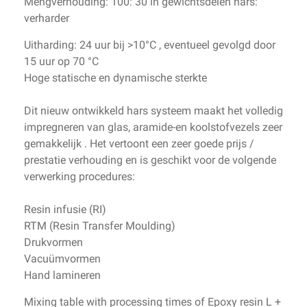
Mengverhouding:
100:
30
in gewichtsdelen
hars
:
verharder
Uitharding: 24 uur bij >10°C , eventueel gevolgd door
15 uur op 70 °C
Hoge
statische en dynamische sterkte
Dit nieuw ontwikkeld
hars
systeem maakt het
volledig
impregneren van
glas,
aramide-
en koolstofvezels zeer
gemakkelijk .
Het vertoont
een zeer goede
prijs /
prestatie verhouding
en is
geschikt voor de volgende
verwerking
procedures:
Resin
infusie (
RI)
RTM
(Resin Transfer
Moulding
)
Drukvormen
Vacuümvormen
Hand
lamineren
Mixing
table
with processing
times
of
Epoxy resin
L +