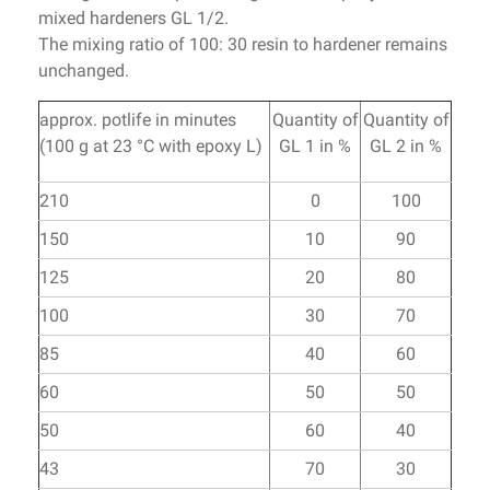
mixed hardeners
GL
1/
2
.
The mixing ratio of
100:
30
resin to hardener
remains
unchanged.
approx. potlife in minutes
Quantity of
Quantity of
(100 g at 23 °C with epoxy L)
GL 1 in %
GL 2 in %
210
0
100
150
10
90
125
20
80
100
30
70
85
40
60
60
50
50
50
60
40
43
70
30