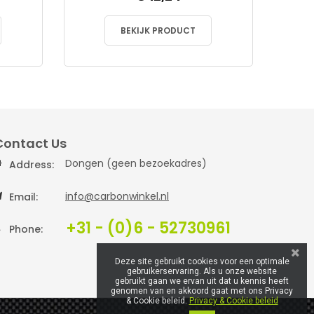
BEKIJK PRODUCT
Contact Us
Dongen (geen bezoekadres)
Address:
info@carbonwinkel.nl
Email:
+31 - (0)6 - 52730961
Phone:
Deze site gebruikt cookies voor een optimale
gebruikerservaring. Als u onze website
gebruikt gaan we ervan uit dat u kennis heeft
genomen van en akkoord gaat met ons Privacy
& Cookie beleid.
Privacy & Cookie beleid