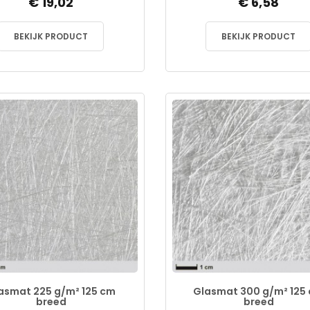
€ 19,02
€ 6,58
BEKIJK PRODUCT
BEKIJK PRODUCT
asmat 225 g/m² 125 cm
Glasmat 300 g/m² 125
breed
breed