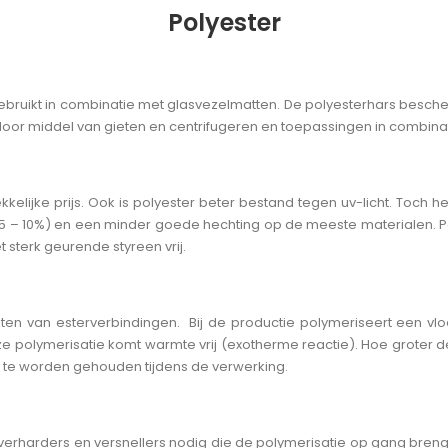
Carbon Profiel
tie Verhardend
Siliconen Lijmen
Polyester
Transparante K
Draad
elen
Zelflossende Folies
Natuurlijk 
Oplosmidd
erhardend
Hars Toevoegingen
Kleurpasta's
els
Losse Vezels
Folies
Weefsel
Oplosmiddel
Vulstoffen Kogels
Poeder
rs
Hars Toevoegingen
inyl alcohol)
A) + PU
zel
Vulstoffen Kogels
Poeder
nfusion / RTM
omb
Schuim / Foam
t gebruikt in combinatie met glasvezelmatten. De polyesterhars bes
anent
ijm
l
 door middel van gieten en centrifugeren en toepassingen in combinati
mbs
Foams
s
scherming
Adem Bescherming
Oog Besch
cherming
Adem Bescherming
Oog Bescher
r Gereedschap
Om te Mixen
Om te Polijs
kkelijke prijs. Ook is polyester beter bestand tegen uv-licht. Toch 
Om te Mixen
Om te Polijsten
/ Stolpen
Sealing Tape
Flow Media 
 (5 – 10%) en een minder goede hechting op de meeste materialen. 
sterk geurende styreen vrij.
Stolpen
Sealing Tape
Flow Media / 
Plaatmateriaal
rijvers
Om te Doseren
Overige Acc
Plaatmateriaal
Om te Doseren
Overige Access
reme series
UAVframe CW series
ors en Accessoires
Folies
Peelply
eten van esterverbindingen. Bij de productie polymeriseert een v
 / Messen
ries
CW series
s & Accessoires
Folies
Peelply
deze polymerisatie komt warmte vrij (exotherme reactie). Hoe groter d
Om te wegen
Composiet B
 te worden gehouden tijdens de verwerking.
Om te Wegen
Bevestigingen
n verharders en versnellers nodig die de polymerisatie op gang br