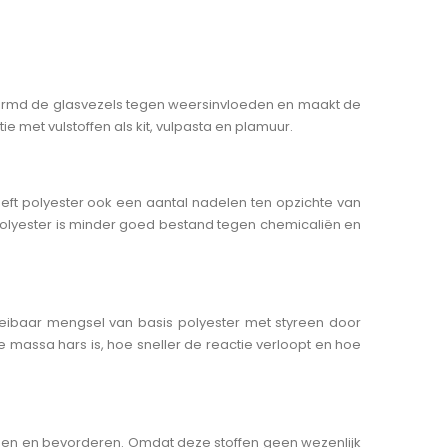
Toevoegingen
leurstoffen
Weefsel
elen
Design Weefsel
Accesoires voor
Losmiddelen
Weefsel
Verdikkingsmiddel
Accesoires voor Losmiddelen
Verdikkingsmiddel
chermd de glasvezels tegen weersinvloeden en maakt de
e met vulstoffen als kit, vulpasta en plamuur.
erming
Werk Kleding
ming
Werk Kleding
ten
heeft polyester ook een aantal nadelen ten opzichte van
/ Bleeders
Vacuum Bagging
Polyester is minder goed bestand tegen chemicaliën en
Bleeders
Vacuum Bagging
esoires
Benodigdheden
oires
loeibaar mengsel van basis polyester met styreen door
Resin Infusion
e massa hars is, hoe sneller de reactie verloopt en hoe
evestigingen
Resin Infusion Benodigdheden
 voor Composiet
engen en bevorderen. Omdat deze stoffen geen wezenlijk