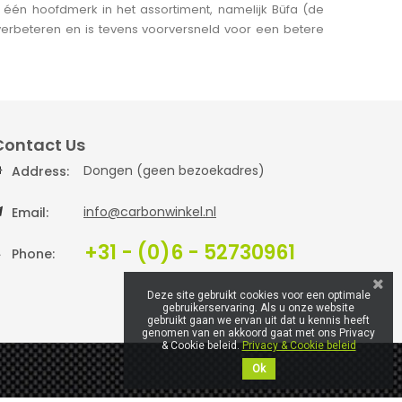
én hoofdmerk in het assortiment, namelijk Büfa (de
verbeteren en is tevens voorversneld voor een betere
Contact Us
Dongen (geen bezoekadres)
Address:
info@carbonwinkel.nl
Email:
+31 - (0)6 - 52730961
Phone:
Deze site gebruikt cookies voor een optimale
gebruikerservaring. Als u onze website
gebruikt gaan we ervan uit dat u kennis heeft
genomen van en akkoord gaat met ons Privacy
& Cookie beleid.
Privacy & Cookie beleid
Ok