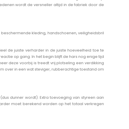
enen wordt de versneller altijd in de fabriek door de
van beschermende kleding, handschoenen, veiligheidsbril
 de juiste verharder in de juiste hoeveelheid toe te
ie op gang. In het begin blijft de hars nog enige tijd
er deze voorbij is treedt vrij plotseling een verdikking
am over in een wat steviger, rubberachtige toestand om
 (dus dunner wordt). Extra toevoeging van styreen aan
harder moet berekend worden op het totaal verkregen