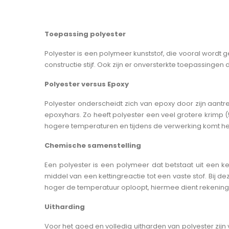
Condensa
Giethars
Draad
Losmidd
Locktite
Additie V
Gelcoat
Losse Vez
Wax
Spuitlijm
Vezels
Toepassing polyester
Matrijsha
PVA (polyv
Acryl (MM
Carbon Ve
Vacuum I
Honeyc
Polyester is een polymeer kunststof, die vooral word
Semiperm
Silicone L
Glas Veze
constructie stijf. Ook zijn er onversterkte toepassingen
Honeyco
Accesoire
Huid Be
Polyester versus Epoxy
Huid Bes
Laminee
Polyester onderscheidt zich van epoxy door zijn aantre
Kwasten
Pompen 
epoxyhars. Zo heeft polyester een veel grotere krimp
Rollers
hogere temperaturen en tijdens de verwerking komt het 
Pompen / 
Buizen
Lucht Verd
Chemische samenstelling
Buizen
UAV ext
Connect
Een polyester is een polymeer dat betstaat uit een k
Scharen
Extreme se
Connector
middel van een kettingreactie tot een vaste stof. Bij 
Scharen
hoger de temperatuur oploopt, hiermee dient rekening
Messen
Uitharding
Voor het goed en volledig uitharden van polyester zij