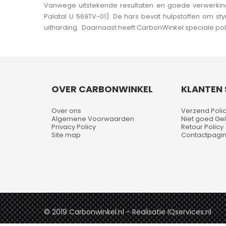
Vanwege uitstekende resultaten en goede verwerkin
Palatal U 569TV-01). De hars bevat hulpstoffen om s
uitharding. Daarnaast heeft CarbonWinkel speciale poly
OVER CARBONWINKEL
KLANTEN 
Over ons
Verzend Poli
Algemene Voorwaarden
Niet goed Gel
Privacy Policy
Retour Policy
Site map
Contactpagi
© 2019 Carbonwinkel.nl - Realisatie IQservices.nl