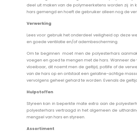
deel uit maken van de polymeerketens worden zij in k
hars gemengd en hoeft de gebruiker alleen nog de ver
Verwerking
Lees voor gebruik het onderdeel veiligheid op deze web
en goede ventilatie en/of adembescherming.
Om te beginnen moet men de polyesterhars aanmaken m
voegen en goed te mengen met de hars. Wanneer de verh
vloeibaar, dit noemt men de geltijd, potlife of de verw
van de hars op en ontstaat een gelatine-achtige massa
vervolgens geheel gehard te worden. Evenals de geltijd i
Hulpstoffen
Styreen kan in beperkte mate extra aan de polyesterh
polyesterhars vertraagd in het algemeen de uithard
mengsel van hars en styreen.
Assortiment