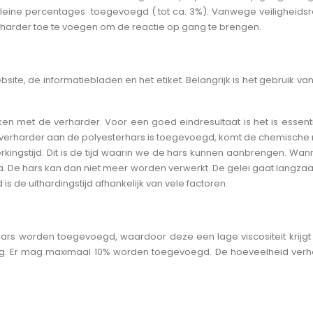
leine percentages toegevoegd ( tot ca. 3%). Vanwege veiligheidsred
harder toe te voegen om de reactie op gang te brengen.
site, de informatiebladen en het etiket. Belangrijk is het gebruik 
et de verharder. Voor een goed eindresultaat is het is essentieel
arder aan de polyesterhars is toegevoegd, komt de chemische react
erkingstijd. Dit is de tijd waarin we de hars kunnen aanbrengen. Wanne
. De hars kan dan niet meer worden verwerkt. De gelei gaat langza
s de uithardingstijd afhankelijk van vele factoren.
ars worden toegevoegd, waardoor deze een lage viscositeit krijgt
ing. Er mag maximaal 10% worden toegevoegd. De hoeveelheid ver