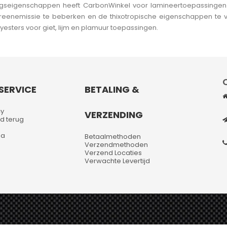
gseigenschappen heeft CarbonWinkel voor lamineertoepassingen é
tyreenemissie te beberken en de thixotropische eigenschappen te 
esters voor giet, lijm en plamuur toepassingen.
SERVICE
BETALING &
cy
VERZENDING
d terug
na
Betaalmethoden
Verzendmethoden
Verzend Locaties
Verwachte Levertijd