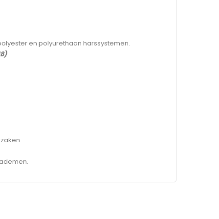
 polyester en polyurethaan harssystemen.
8)
rzaken.
inademen.