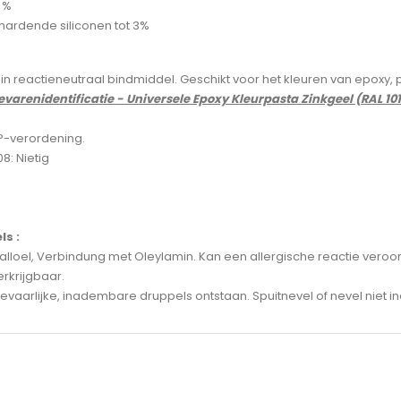
 %
hardende siliconen tot 3%
n reactieneutraal bindmiddel. Geschikt voor het kleuren van epoxy,
evarenidentificatie - Universele Epoxy Kleurpasta Zinkgeel (RAL 101
LP-verordening.
8: Nietig
s :
alloel, Verbindung met Oleylamin. Kan een allergische reactie veroo
rkrijgbaar.
evaarlijke, inadembare druppels ontstaan. Spuitnevel of nevel niet 