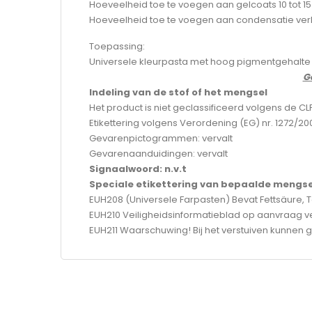
Hoeveelheid toe te voegen aan gelcoats 10 tot 15
Hoeveelheid toe te voegen aan condensatie ver
Toepassing:
Universele kleurpasta met hoog pigmentgehalte i
G
Indeling van de stof of het mengsel
Het product is niet geclassificeerd volgens de C
Etikettering volgens Verordening (EG) nr. 1272/200
Gevarenpictogrammen: vervalt
Gevarenaanduidingen: vervalt
Signaalwoord: n.v.t
Speciale etikettering van bepaalde mengsel
EUH208 (Universele Farpasten) Bevat Fettsäure, T
EUH210 Veiligheidsinformatieblad op aanvraag ve
EUH211 Waarschuwing! Bij het verstuiven kunnen g