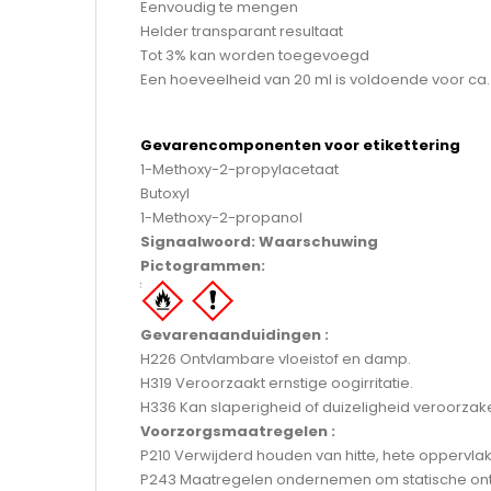
Eenvoudig te mengen
Helder transparant resultaat
Tot 3% kan worden toegevoegd
Een hoeveelheid van 20 ml is voldoende voor ca. 
Gevarencomponenten voor etikettering
1-Methoxy-2-propylacetaat
Butoxyl
1-Methoxy-2-propanol
Signaalwoord: Waarschuwing
Pictogrammen:
Gevarenaanduidingen :
H226 Ontvlambare vloeistof en damp.
H319 Veroorzaakt ernstige oogirritatie.
H336 Kan slaperigheid of duizeligheid veroorzak
Voorzorgsmaatregelen :
P210 Verwijderd houden van hitte, hete oppervla
P243 Maatregelen ondernemen om statische ont