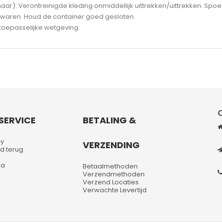
aar): Verontreinigde kleding onmiddellijk uittrekken/uittrekken. Spoe
waren. Houd de container goed gesloten.
toepasselijke wetgeving.
SERVICE
BETALING &
cy
VERZENDING
d terug
na
Betaalmethoden
Verzendmethoden
Verzend Locaties
Verwachte Levertijd