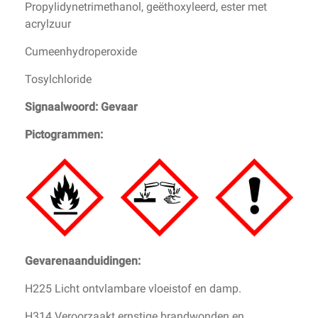
Propylidynetrimethanol, geëthoxyleerd, ester met
acrylzuur
Cumeenhydroperoxide
Tosylchloride
Signaalwoord: Gevaar
Pictogrammen:
Gevarenaanduidingen:
H225 Licht ontvlambare vloeistof en damp.
H314 Veroorzaakt ernstige brandwonden en