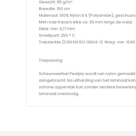
Gewicht: 95 g/m²
Breedte: 150 cm
Materiaal: 100% Nylon 6.6 (Polyamide), geschuu
Met rode tracers elke ca. 30 mm langs de warp
Dikte: min. 0,17 mm
Smeltpunt: 250 ° C
Treksterkte (CSN EN ISO 13934-1):
Warp
: min. 1040
Toepassing:
Scheurweefsel Peelply wordt van nylon gemaakt en
aangebracht. Na uitharding van het laminaat kan 
schone oppervlak kan zonder verdere bewerking 
laminaat overbodig.