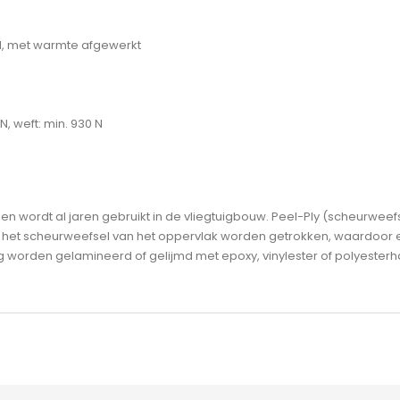
rd, met warmte afgewerkt
 N,
weft
: min. 930 N
 wordt al jaren gebruikt in de vliegtuigbouw. Peel-Ply (scheurweefs
het scheurweefsel van het oppervlak worden getrokken, waardoor een 
worden gelamineerd of gelijmd met epoxy, vinylester of polyesterha