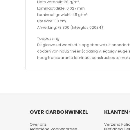
Hars verbruik: 20 g/m²,
Laminaat dikte: 0,027 mm,
Laminaat gewicht: 45 g/m²
Breedte: 110 cm
Afwerking: FE 800 (Interglas 02034)
Toepassing:
Dit glasvezel weefsel is opgebouwd uit ononderbr
coaten van hout/fineer (coating vliegtuigvleugels
hoog transparante laminaat constructies te mak
OVER CARBONWINKEL
KLANTEN 
Over ons
Verzend Poli
Algemene Voorwaarden
Niet goed Gel