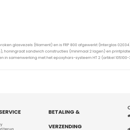
oken glasvezels (filament) en is FRP 800 afgewerkt (Interglas 02034)
), honingraat sandwich constructies (minimaal 2 lagen) en printplate
en in samenwerking met het epoxyhars-systeem HT 2 (artikel 105100-
SERVICE
BETALING &
cy
VERZENDING
d terug