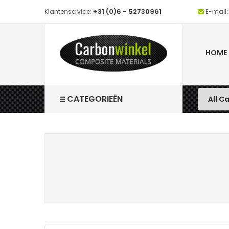
+31 (0)6 - 52730961
Klantenservice:
E-mail:
HOME
CATEGORIEËN
Carbon 
Weefsel
Plaat M
Weefsel B
Carbon Pl
Epoxy H
Weefsel Un
Glasvezel
Lamineer
Mat (non
Lijmen
Carbon S
Chemical
Tape / B
Epoxylijm
Silicon
Hittebest
Slang
Secondeli