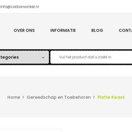
 info@carbonwinkel.nl
OVER ONS
INFORMATIE
BLOG
CONT
Vezel
Glas Vezel
Aramide Ve
Weefsel
Weefsel
ateriaal
Staven
Buizen
iaxiaal
Weefsel Multi Axiaal
Draad
Home
Gereedschap en Toebehoren
Platte Kwast
aat
Carbon Staaf
Carbon Buis
ars
Polyester Hars
Gietkeramie
idirectioneel
Weefsel Unidirectioneel
 Plaat
Glasvezel Staaf
Glasvezel Bui
hars
Lamineerhars
Gietkeramiek
 woven)
Mat (non woven)
Carbon / A
Plamuur
Spuitlak (C
andwich Plaat
iën Bestendig
Giethars
and
Tape / Band
Weefsel
Plamuur
Spuitlak
Overige Profielen
en Afvorm Materialen
1 Component Siliconen
endige Hars
Gelcoats
Kleurspasta
Slang
jm (acrylaat)