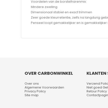
Voordelen van de borstelharenmix:
Mindere zwelling
Dimensionaal stabiel en exact trimmen
Zeer goede kleurretentie, zelfs na langdurig geb
Penseel loopt gemakkelijker en is gemakkelijke
OVER CARBONWINKEL
KLANTEN 
Over ons
Verzend Poli
Algemene Voorwaarden
Niet goed Gel
Privacy Policy
Retour Policy
Site map
Contactpagi