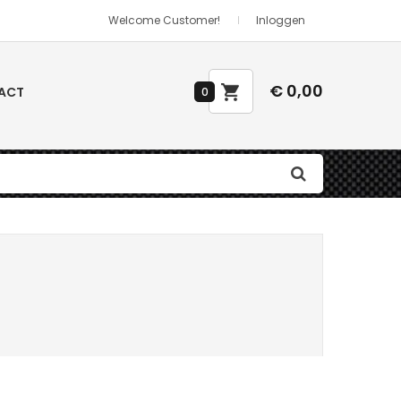
Welcome Customer!
Inloggen
€ 0,00
ACT
0
zel
Peelply
Weefsel
Telescopische Masten
Tape
Telescopische Glasvezel Mast
k
s
Telescopische Carbon Mast
ramide
Prepreg Carbon
arbon)
Weefsel
Siliconen Toevoegingen
's