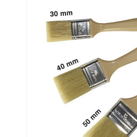
Condensa
Giethars
Draad
Losmidd
Locktite
Additie V
Gelcoat
Losse Vez
Wax
Spuitlijm
Vezels
Matrijsha
PVA (polyv
Acryl (MM
Carbon Ve
Vacuum I
Honeyc
Semiperm
Silicone L
Glas Veze
Honeyco
Accesoire
Huid Be
Huid Bes
Laminee
Kwasten
Pompen 
Rollers
Pompen / 
Buizen
Lucht Verd
Buizen
UAV ext
Connect
Scharen
Extreme se
Connector
Scharen
Messen